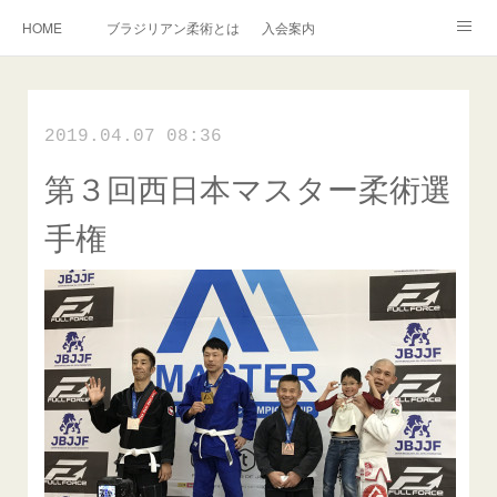
HOME
ブラジリアン柔術とは
入会案内
キッズ柔術クラス
インストラクター紹介
English Information
2019.04.07 08:36
過去の写真集
連絡掲示板
第３回西日本マスター柔術選
アメブロ
旧ブログ
Instagram
手権