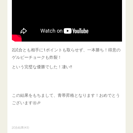
2試合とも相手に1ポイントも取らせず、一本勝ち！得意の
ゲルビーチョークも炸裂！
という完璧な優勝でした！凄い‼️
この結果をもちまして、青帯昇格となります！おめでとう
ございます㊗️🎉
試合結果
(
43
)