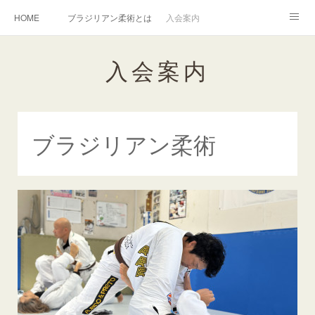
HOME
ブラジリアン柔術とは
入会案内
キッズ柔術クラス
インストラクター紹介
入会案内
English Information
過去の写真集
連絡掲示板
アメブロ
旧ブログ
Instagram
ブラジリアン柔術