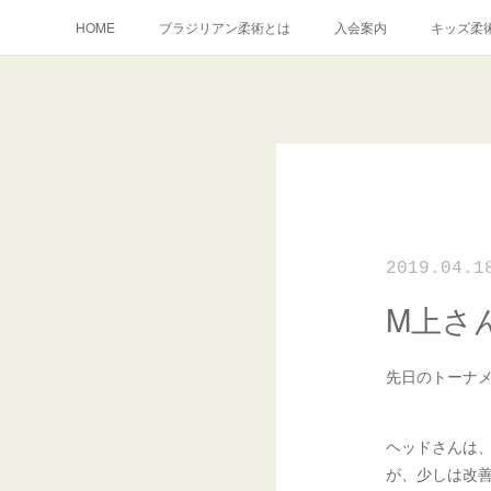
HOME
ブラジリアン柔術とは
入会案内
キッズ柔
2019.04.1
M上さ
先日のトーナ
ヘッドさんは
が、少しは改