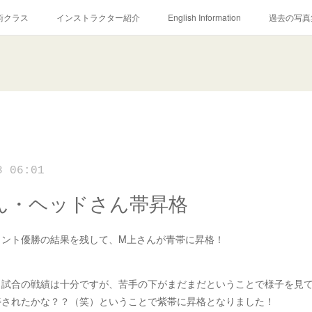
術クラス
インストラクター紹介
English Information
過去の写真
8 06:01
ん・ヘッドさん帯昇格
メント優勝の結果を残して、M上さんが青帯に昇格！
、試合の戦績は十分ですが、苦手の下がまだまだということで様子を見
善されたかな？？（笑）ということで紫帯に昇格となりました！