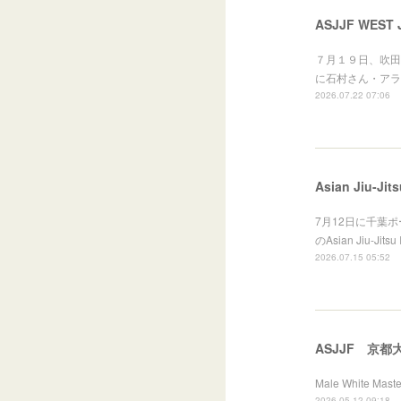
ASJJF WEST J
７月１９日、吹田洗心館
に石村さん・アラ
2026.07.22 07:06
Asian Jiu-Jit
7月12日に千葉
のAsian Jiu-
2026.07.15 05:52
ASJJF 京都
Male White M
2026.05.12 09:18