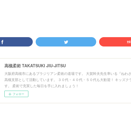
高槻柔術 TAKATSUKI JIU-JITSU
大阪府高槻市にあるブラジリアン柔術の道場です。 大賀幹夫先生率いる『ねわ
高槻支部として活動しています。 ３０代・４０代・５０代も大歓迎！ キッズク
す。 柔術で充実した毎日を手に入れましょう！
フォロー