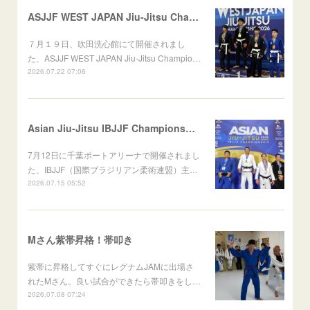
ASJJF WEST JAPAN Jiu-Jitsu Championship
７月１９日、吹田洗心館にて開催されまし
た、ASJJF WEST JAPAN Jiu-Jitsu Champio…
2026.07.22 07:06
Asian Jiu-Jitsu IBJJF Championship 2026
7月12日に千葉ポートアリーナで開催されまし
た、IBJJF（国際ブラジリアン柔術連盟）主…
2026.07.15 05:52
Mさん紫帯昇格！帯叩き
紫帯に昇格してすぐにレグナムJAMに出場さ
れたMさん。良い試合ができたら帯叩きをし…
2026.07.08 07:24