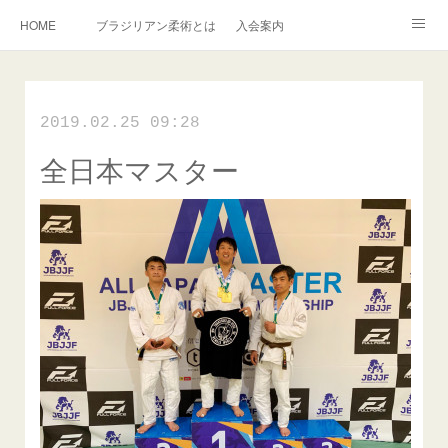
HOME
ブラジリアン柔術とは
入会案内
キッズ柔術クラス
インストラクター紹介
English Information
2019.02.25 09:28
過去の写真集
連絡掲示板
全日本マスター
アメブロ
旧ブログ
Instagram