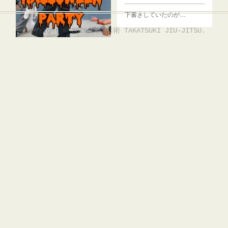
下書きしていたのが…
Copyright ©
2026
高槻柔術 TAKATSUKI JIU-JITSU
.
ハロウィンパーティ2023
映画『ハロウィン』…