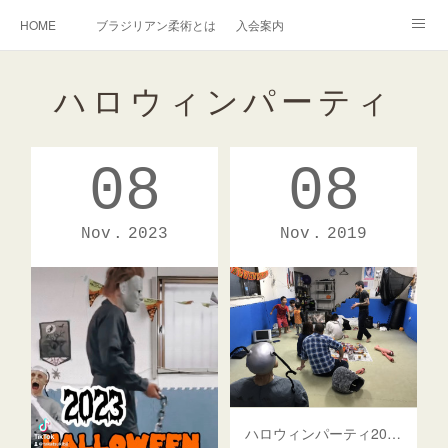
HOME
ブラジリアン柔術とは
入会案内
キッズ柔術クラス
インストラクター紹介
ハロウィンパーティ
English Information
過去の写真集
連絡掲示板
08
08
アメブロ
旧ブログ
Instagram
Nov
2023
Nov
2019
ハロウィンパーティ2019