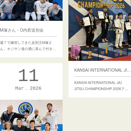
M塚さん・O内君送別会
週７で練習してきた反則王M塚さ
ん、オジサン達の酒に喜んで付き…
11
KANSAI INTERNATIONAL JIU JITSU CHAMPIONSHIP 2026
KANSAI INTERNATIONAL JIU
JITSU CHAMPIONSHIP 2026ア…
Mar
2026