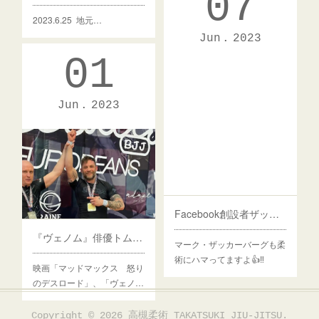
07
2023.6.25 地元…
Jun
2023
01
Jun
2023
Facebook創設者ザッカーバーグが柔術大会で金メダル！MMAもトレーニング（イーファイト） - Yahoo!ニュース
『ヴェノム』俳優トム・ハーディが柔術大会でまたも金メダル！ラスト10秒で会心の投げ - eFight【イーファイト】格闘技情報を毎日配信！
マーク・ザッカーバーグも柔
術にハマってますよ👍‼️
映画「マッドマックス 怒り
のデスロード」、「ヴェノ…
Copyright ©
2026
高槻柔術 TAKATSUKI JIU-JITSU
.