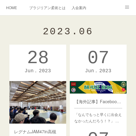
HOME
ブラジリアン柔術とは
入会案内
キッズ柔術クラス
インストラクター紹介
2023
.
06
English Information
過去の写真集
連絡掲示板
28
07
アメブロ
旧ブログ
Instagram
Jun
2023
Jun
2023
【海外記事】Facebook創設者、マーク・ザッカーバーグも柔術に夢中「なんでこのスポーツにもっと早く出会えなかったんだろう」【ブラジリアン柔術】 : ブラジリアン柔術ニュースブログ ブラジルブログ
「なんでもっと早くに出会え
なかったんだろう！？」 …
レグナムJAM47in高槻