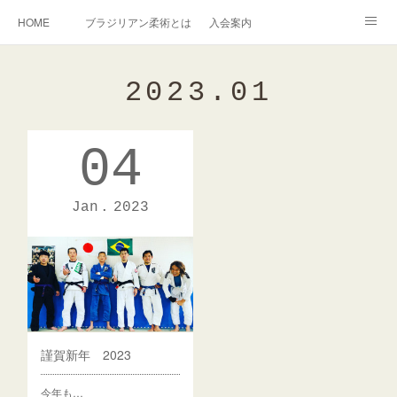
HOME
ブラジリアン柔術とは
入会案内
キッズ柔術クラス
インストラクター紹介
2023
.
01
English Information
過去の写真集
連絡掲示板
04
アメブロ
旧ブログ
Instagram
Jan
2023
謹賀新年 2023
今年も…