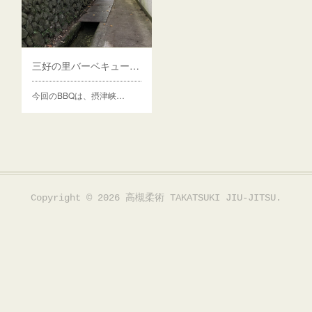
三好の里バーベキューガーデン
今回のBBQは、摂津峡…
Copyright ©
2026
高槻柔術 TAKATSUKI JIU-JITSU
.