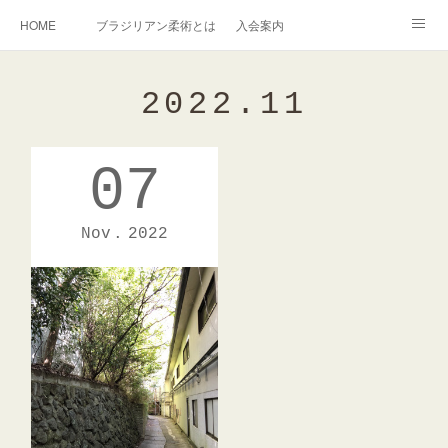
HOME
ブラジリアン柔術とは
入会案内
キッズ柔術クラス
インストラクター紹介
2022
.
11
English Information
過去の写真集
連絡掲示板
07
アメブロ
旧ブログ
Instagram
Nov
2022