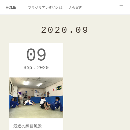
HOME
ブラジリアン柔術とは
入会案内
キッズ柔術クラス
インストラクター紹介
2020
.
09
English Information
過去の写真集
連絡掲示板
09
アメブロ
旧ブログ
Instagram
Sep
2020
最近の練習風景