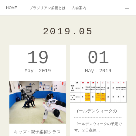
HOME
ブラジリアン柔術とは
入会案内
キッズ柔術クラス
インストラクター紹介
2019
.
05
English Information
過去の写真集
連絡掲示板
19
01
アメブロ
旧ブログ
Instagram
May
2019
May
2019
ゴールデンウィークの予定（２日追加あり）
ゴールデンウィークの予定で
す。２日夜練…
キッズ・親子柔術クラス