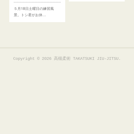
５月18日土曜日の練習風
景。トシ君がお休…
Copyright ©
2026
高槻柔術 TAKATSUKI JIU-JITSU
.