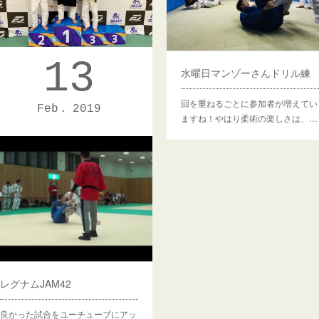
13
全日本マスター
水曜日マンゾーさんドリル練
なんと酒井さんが階級・無差別とも
回を重ねるごとに参加者が増えてい
Feb
2019
に優勝🥇🥇‼️ダブルゴールド、完…
ますね！やはり柔術の楽しさは、…
レグナムJAM42
良かった試合をユーチューブにアッ