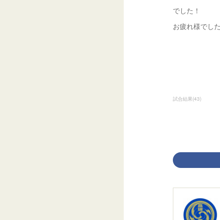
でした！
お疲れ様でし
試合結果
(
43
)