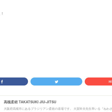
た！
高槻柔術 TAKATSUKI JIU-JITSU
大阪府高槻市にあるブラジリアン柔術の道場です。 大賀幹夫先生率いる『ねわ