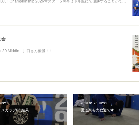
Jitsu IBJJF Championship 2026マスター５黒帯ミドル級にて優勝することがで…
大会
aster 30 Middle 川口さん優勝！！
 03:13
2020.01.23 10:33
スカップ05 結果
柔道家も大歓迎です！！