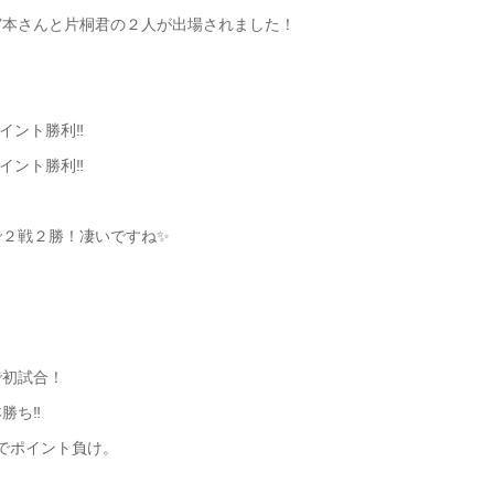
宮本さんと片桐君の２人が出場されました！
ポイント勝利‼️
ポイント勝利‼️
で２戦２勝！凄いですね✨
で初試合！
勝ち‼️
2でポイント負け。