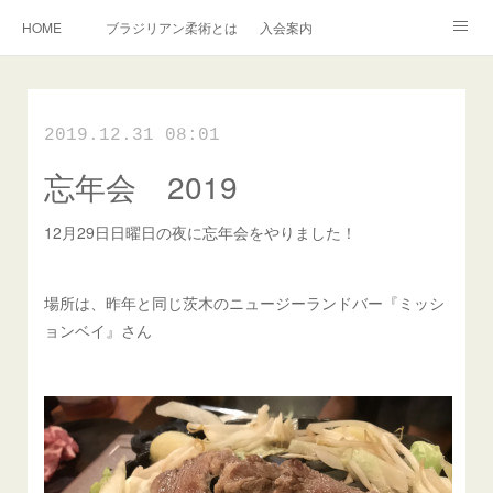
HOME
ブラジリアン柔術とは
入会案内
キッズ柔術クラス
インストラクター紹介
English Information
2019.12.31 08:01
過去の写真集
連絡掲示板
忘年会 2019
アメブロ
旧ブログ
Instagram
12月29日日曜日の夜に忘年会をやりました！
場所は、昨年と同じ茨木のニュージーランドバー『ミッシ
ョンベイ』さん