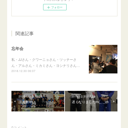
フォロー
関連記事
忘年会
私・JJさん・クワーニョさん・ツッチーさ
ん・アルさん・ミカミさん・ヨシナリさん…
2018.12.30 06:07
2020.01.02 13:38
2019.12.31 02:23
謹賀新年
遅くなりましたm(_ _)m
0
コメント