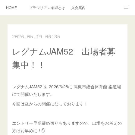
HOME
ブラジリアン柔術とは
入会案内
キッズ柔術クラス
インストラクター紹介
English Information
2026.05.19 06:35
過去の写真集
連絡掲示板
レグナムJAM52 出場者募
アメブロ
旧ブログ
Instagram
集中！！
レグナムJAM52 を 2026/6/28に 高槻市総合体育館 柔道場
にて開催いたします。
今回は昼からの開催になっております！
エントリー早期締め切りもありますので、出場をお考えの
方はお早めに！✋