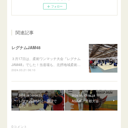
フォロー
関連記事
レグナムJAM48
３月17日は、柔術ワンマッチ大会『レグナム
JAM48』でした！当道場も、北摂地域柔術…
2024.03.21 06:10
2026.06.30 08:32
2026.05.12 09:18
レグナムJAM52 盛況で
ASJJF 京都大会
した！
0
コメント