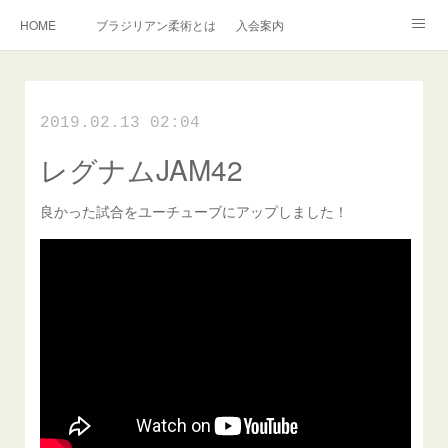
HOME
ブラジリアン柔術とは
入会案内
キッズ柔術クラス
インストラクター紹介
English Information
2019.02.13 02:04
過去の写真集
連絡掲示板
レグナムJAM42
アメブロ
旧ブログ
Instagram
良かった試合をユーチューブにアップしました！