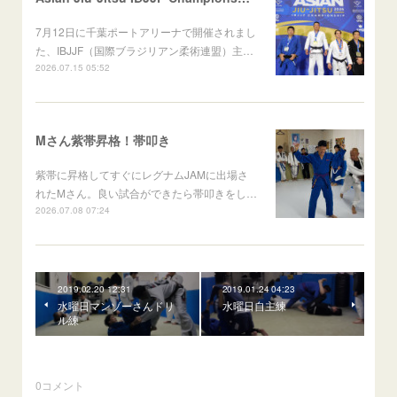
7月12日に千葉ポートアリーナで開催されまし
た、IBJJF（国際ブラジリアン柔術連盟）主…
2026.07.15 05:52
Mさん紫帯昇格！帯叩き
紫帯に昇格してすぐにレグナムJAMに出場さ
れたMさん。良い試合ができたら帯叩きをし…
2026.07.08 07:24
2019.02.20 12:31
2019.01.24 04:23
水曜日マンゾーさんドリ
水曜日自主練
ル練
0
コメント