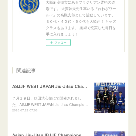
大阪府高槻市にあるブラジリアン柔術の道
場です。 大賀幹夫先生率いる『ねわざワー
ルド』の高槻支部として活動しています。
３０代・４０代・５０代も大歓迎！ キッズ
クラスもあります。 柔術で充実した毎日を
手に入れましょう！
フォロー
関連記事
ASJJF WEST JAPAN Jiu-Jitsu Championship
７月１９日、吹田洗心館にて開催されまし
た、ASJJF WEST JAPAN Jiu-Jitsu Champio…
2026.07.22 07:06
Asian Jiu-Jitsu IBJJF Championship 2026