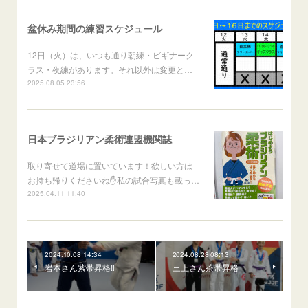
盆休み期間の練習スケジュール
12日（火）は、いつも通り朝練・ビギナーク
ラス・夜練があります。それ以外は変更と…
2025.08.05 23:56
日本ブラジリアン柔術連盟機関誌
取り寄せて道場に置いています！欲しい方は
お持ち帰りくださいね✋私の試合写真も載っ…
2025.04.11 11:40
2024.10.08 14:34
2024.08.28 08:13
岩本さん紫帯昇格‼️
三上さん茶帯昇格