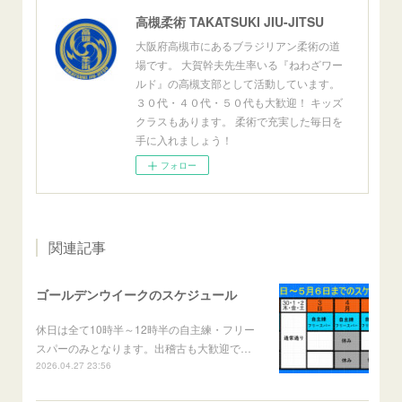
高槻柔術 TAKATSUKI JIU-JITSU
大阪府高槻市にあるブラジリアン柔術の道
場です。 大賀幹夫先生率いる『ねわざワー
ルド』の高槻支部として活動しています。
３０代・４０代・５０代も大歓迎！ キッズ
クラスもあります。 柔術で充実した毎日を
手に入れましょう！
フォロー
関連記事
ゴールデンウイークのスケジュール
休日は全て10時半～12時半の自主練・フリー
スパーのみとなります。出稽古も大歓迎で…
2026.04.27 23:56