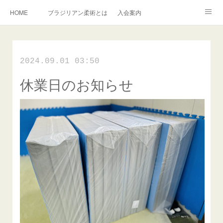
HOME
ブラジリアン柔術とは
入会案内
キッズ柔術クラス
インストラクター紹介
English Information
2024.09.01 03:50
過去の写真集
連絡掲示板
休業日のお知らせ
アメブロ
旧ブログ
Instagram