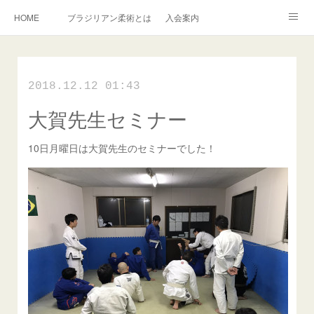
HOME
ブラジリアン柔術とは
入会案内
キッズ柔術クラス
インストラクター紹介
English Information
2018.12.12 01:43
過去の写真集
連絡掲示板
大賀先生セミナー
アメブロ
旧ブログ
Instagram
10日月曜日は大賀先生のセミナーでした！