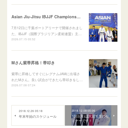
Asian Jiu-Jitsu IBJJF Championship 2026
7月12日に千葉ポートアリーナで開催されまし
た、IBJJF（国際ブラジリアン柔術連盟）主…
2026.07.15 05:52
Mさん紫帯昇格！帯叩き
紫帯に昇格してすぐにレグナムJAMに出場さ
れたMさん。良い試合ができたら帯叩きをし…
2026.07.08 07:24
2018.12.08 05:06
2018.12.26 05:18
10日(月)は大賀先生のセ
年末年始のスケジュール
ミナーです！