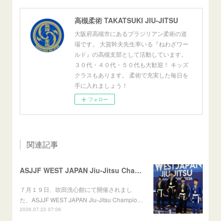
高槻柔術 TAKATSUKI JIU-JITSU
大阪府高槻市にあるブラジリアン柔術の道
場です。 大賀幹夫先生率いる『ねわざワー
ルド』の高槻支部として活動しています。
３０代・４０代・５０代も大歓迎！ キッズ
クラスもあります。 柔術で充実した毎日を
手に入れましょう！
フォロー
関連記事
ASJJF WEST JAPAN Jiu-Jitsu Championship
７月１９日、吹田洗心館にて開催されまし
た、ASJJF WEST JAPAN Jiu-Jitsu Champio…
2026.07.22 07:06