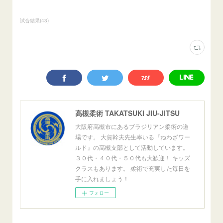
試合結果
(
43
)
高槻柔術 TAKATSUKI JIU-JITSU
大阪府高槻市にあるブラジリアン柔術の道
場です。 大賀幹夫先生率いる『ねわざワー
ルド』の高槻支部として活動しています。
３０代・４０代・５０代も大歓迎！ キッズ
クラスもあります。 柔術で充実した毎日を
手に入れましょう！
フォロー