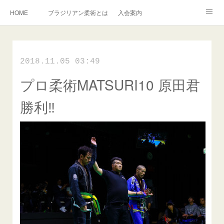
HOME
ブラジリアン柔術とは
入会案内
キッズ柔術クラス
インストラクター紹介
English Information
2018.11.05 03:49
過去の写真集
連絡掲示板
プロ柔術MATSURI10 原田君
アメブロ
旧ブログ
Instagram
勝利‼️