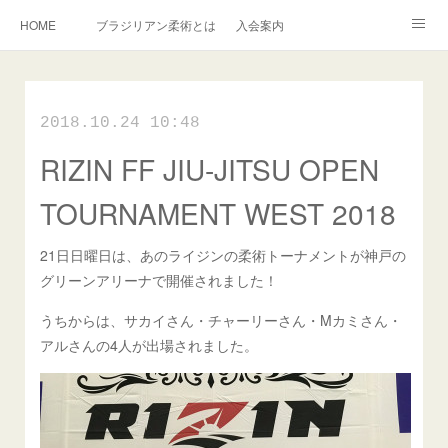
HOME
ブラジリアン柔術とは
入会案内
キッズ柔術クラス
インストラクター紹介
English Information
2018.10.24 10:48
過去の写真集
連絡掲示板
RIZIN FF JIU-JITSU OPEN
アメブロ
旧ブログ
Instagram
TOURNAMENT WEST 2018
21日日曜日は、あのライジンの柔術トーナメントが神戸の
グリーンアリーナで開催されました！
うちからは、サカイさん・チャーリーさん・Mカミさん・
アルさんの4人が出場されました。