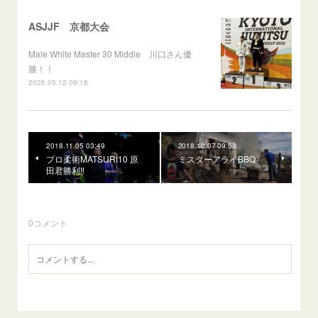
ASJJF 京都大会
Male White Master 30 Middle 川口さん優
勝！！
2026.05.12 09:18
2018.11.05 03:49
2018.10.07 09:53
プロ柔術MATSURI10 原
ミスターアライBBQ
田君勝利‼️
0
コメント