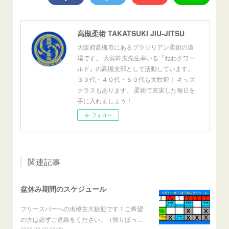
高槻柔術 TAKATSUKI JIU-JITSU
大阪府高槻市にあるブラジリアン柔術の道
場です。 大賀幹夫先生率いる『ねわざワー
ルド』の高槻支部として活動しています。
３０代・４０代・５０代も大歓迎！ キッズ
クラスもあります。 柔術で充実した毎日を
手に入れましょう！
フォロー
関連記事
盆休み期間のスケジュール
フリースパーへの出稽古大歓迎です！ご希望
の方は必ずご連絡をください。（独りぼっ…
2026.08.09 06:29