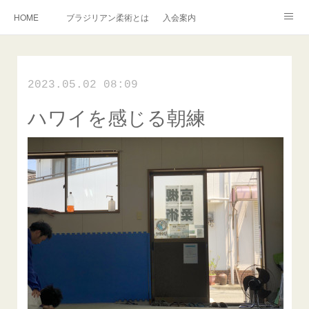
HOME
ブラジリアン柔術とは
入会案内
キッズ柔術クラス
インストラクター紹介
English Information
2023.05.02 08:09
過去の写真集
連絡掲示板
ハワイを感じる朝練
アメブロ
旧ブログ
Instagram