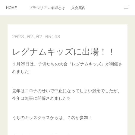
HOME
ブラジリアン柔術とは
入会案内
キッズ柔術クラス
インストラクター紹介
English Information
2023.02.02 05:48
過去の写真集
連絡掲示板
レグナムキッズに出場！！
アメブロ
旧ブログ
Instagram
１月29日は、子供たちの大会『レグナムキッズ』が開催さ
れました！
去年はコロナのせいで中止になってしまい残念でしたが、
今年は無事に開催されました✨
うちのキッズクラスからは、７名が参加！