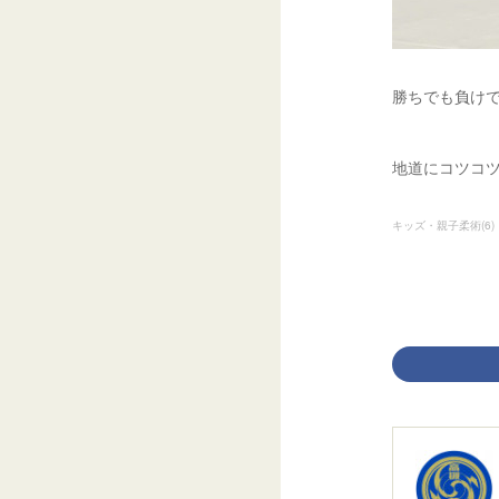
勝ちでも負けで
地道にコツコツ
キッズ・親子柔術
(
6
)